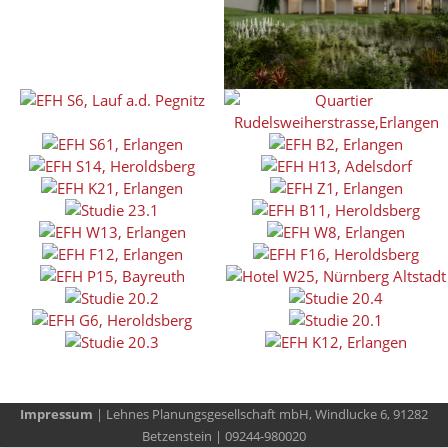
Impressum
| Lehnes Planungsgesellschaft mbH, Windlucke 6, 91282
Betzenstein | 09244-980020