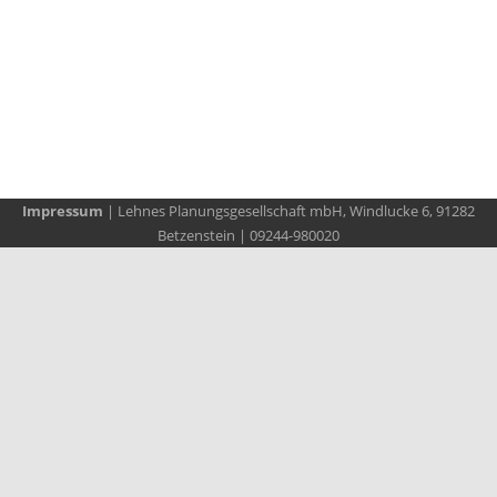
Impressum
| Lehnes Planungsgesellschaft mbH, Windlucke 6, 91282
Betzenstein | 09244-980020
Sie haben ein Grundstück oder erste
Vorstellungen – aber noch keinen konkreten
Plan? Oder Sie möchten mit einem